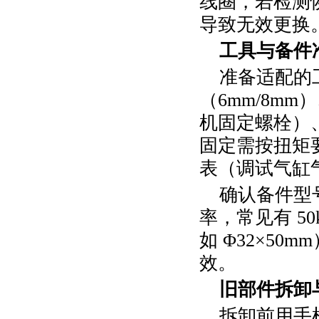
线圈，若检测
导致无效更换
工具与备件
准备适配的
（
6mm/8mm
）
机固定螺栓）
固定需按扭矩
表（调试气缸
确认备件型
率，常见有
50
如 Φ
32
×
50mm
效。
旧部件拆卸
拆卸前用手