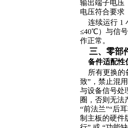
输出端子电压
电压符合要求
连续运行
1
≤
40
℃）与信
作正常。
三、零部
备件适配性
所有更换的
致”，禁止混
与设备信号处
圈，否则无法
“前法兰”“后
制主板的硬件
行” 或 “功能