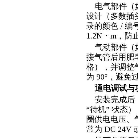
电气部件（
设计（多数插
录的颜色
/
编
1.2N
・
m
，防
气动部件（
接气管后用肥
格），并调整
为
90
°，避免
通电调试与
安装完成后
“待机” 状
圈供电电压、
常为
DC 24V