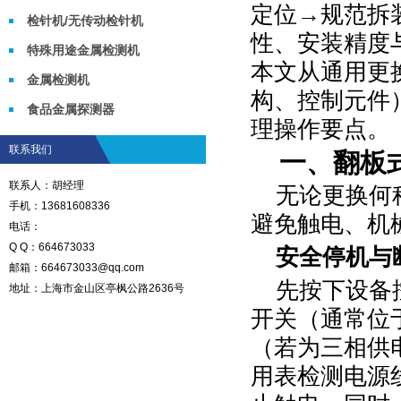
定位→规范拆
检针机/无传动检针机
性、安装精度
特殊用途金属检测机
本文从通用更
金属检测机
构、控制元件
食品金属探测器
理操作要点。
联系我们
一、翻板
联系人：胡经理
无论更换何
手机：13681608336
避免触电、机
电话：
Q Q：664673033
安全停机与
邮箱：664673033@qq.com
先按下设备
地址：上海市金山区亭枫公路2636号
开关（通常位
（若为三相供
用表检测电源