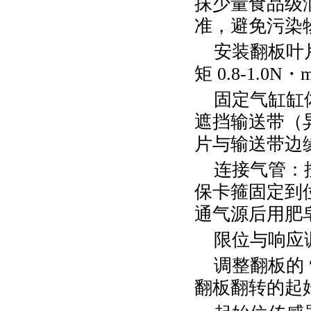
抹少量食品级
准，避免污染
安装翻板叶
矩
0.8-1.0N
・
固定气缸缸
遮挡输送带（
片与输送带边
连接气管：
保卡箍固定到
通气源后用肥
限位与响应
调整翻板的
翻板翻转的起