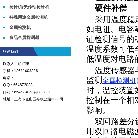
硬件补偿
检针机/无传动检针机
特殊用途金属检测机
采用温度稳
金属检测机
如电阻、电容
证检测信号的
食品金属探测器
温度系数可低
联系我们
低温度对电路
联系人：胡经理
温度传感器
手机：13681608336
电话：
监测
金属检测机
Q Q：664673033
时，温控装置
邮箱：664673033@qq.com
控制在一个相
地址：上海市金山区亭枫公路2636号
影响。
双回路差分
用双回路电磁