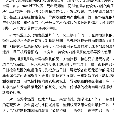
于
0
℃时，线圈绕组的铜芯会因低温出现电阻变化，导致磁场强度减弱
金属（如φ
0.3mm
以下铁屑）易出现漏检；同时低温会使设备内部的电
块）工作效率下降，信号处理精度降低，引发误报警。当环境温度超过
化，甚至出现绝缘性能衰减，导致线圈之间产生电磁干扰，破坏磁场的
产生热漂移，相位跟踪、信号放大等核心模块的参数出现偏差，检测精
剧增，易引发元器件过热保护停机。
针对高温工况（如食品油炸车间、化工烘干车间），金属检测机的
强制风冷或水冷散热装置，对检测线圈、电气控制柜进行局部降温；而
测）则需选用低温适配型设备，元器件采用耐低温材质，线圈加装保温
运行，且开机后需预热
15~30
分钟，待设备内部温度稳定后再投入使用
相对湿度是影响金属检测机的另一关键指标，核心要求是无冷凝，
统与电气系统。当环境相对湿度低于
30%
时，空气过于干燥，设备内部
干扰检测线圈的电磁信号，形成杂波干扰，导致设备出现无规律的误报
非金属包装内金属杂质的设备）影响更为显著。当相对湿度超过
85%
或
测线圈表面、电气控制柜内部及电路板上，导致线圈的绝缘电阻下降，
时水汽会引发电路板元器件的氧化、短路，传感器的检测精度出现漂移
毁核心模块。
对于高湿度场景（如水产加工、果蔬清洗、潮湿化工车间），金属
的适配要求，设备需做防水防潮处理：检测线圈采用全密封灌胶工艺，
入；电气控制柜加装除湿装置（如除湿机、干燥剂），保持内部干燥，