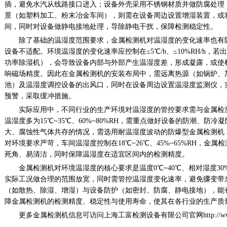
插，避免水汽从线路接口进入；设备外壳采用不锈钢材质并做防腐处理
景（如塑料加工、粉末冶金车间），则需在设备周边设置增湿装置，或
间，同时对设备做静电接地处理，导除静电干扰，保障检测稳定性。
除了基础的温湿度范围要求，金属检测机对温湿度的变化速率也有
设备不适配。环境温湿度的变化速率应控制在
≤
5
℃
/h
、≤
10%RH/h
，若出
功率除湿机），会导致设备内部与外部产生温湿度差，形成凝露，或使
响磁场精度。因此在金属检测机的安装布局中，需远离热源（如锅炉、
池）及温湿度调控设备的出风口，同时在设备周边设置温湿度监测仪，
预警，采取缓冲措施。
实际应用中，不同行业的生产环境对温湿度的管控要求需与金属检
温湿度多为
15
℃
~35
℃、
60%~80%RH
，需重点做好设备的防潮、防冷凝
大、腐蚀性气体共存的情况，需选用耐温湿度波动的防爆型金属检测机
对环境要求严苛，车间温湿度控制在
18
℃
~26
℃、
45%~65%RH
，金属检
死角、易清洁，同时保障温湿度在适宜区间内的检测精度。
金属检测机对环境温湿度的核心要求是温度
0
℃
~40
℃、相对湿度
30
实际工况做合理的范围放宽，同时需管控温湿度变化速率，避免骤变带
（如散热、除湿、增湿）与设备防护（如密封、防腐、静电接地），能
障金属检测机的检测精度、稳定性与使用寿命，使其在各行业的生产质
更多金属检测机信息可访问上海工富检测设备有限公司官网
http://