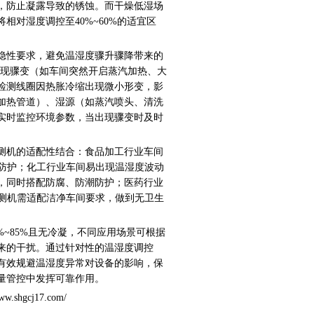
，防止凝露导致的锈蚀。而干燥低湿场
将相对湿度调控至
40%~60%
的适宜区
隐性要求，避免温湿度骤升骤降带来的
现骤变（如车间突然开启蒸汽加热、大
检测线圈因热胀冷缩出现微小形变，影
加热管道）、湿源（如蒸汽喷头、清洗
实时监控环境参数，当出现骤变时及时
测机的适配性结合：食品加工行业车间
防护；化工行业车间易出现温湿度波动
，同时搭配防腐、防潮防护；医药行业
测机需适配洁净车间要求，做到无卫生
%~85%
且无冷凝，不同应用场景可根据
来的干扰。通过针对性的温湿度调控
有效规避温湿度异常对设备的影响，保
量管控中发挥可靠作用。
www.shgcj17.com/