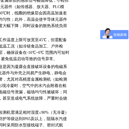
，金属杂质的感应信号幅值降低，小粒径
子元器件（如传感器、放大器、
PLC
模
40
℃时，线圈的绝缘层会因高温加速老
均匀性；此外，高温会使半导体元器件
度大幅下降，同时设备的散热系统负荷
工作温度上限可放宽至
45
℃，但需配备
低温工况（如冷链食品加工、户外检
层，确保设备在
-10
℃
~0
℃ 范围内可短时
，避免低温启动导致的信号异常。
这是因为凝露会直接破坏设备的电磁系
元器件与外壳之间易产生静电，静电会
警，尤其对高精度金属检测机（如检测
出现冷凝时，空气中的水汽会附着在检
电磁信号泄漏，磁场均匀性被破坏；同
，甚至造成电气系统故障，严重时会烧
检测机需满足相对湿度
≤
90%
（无冷凝）
防护等级达到
IP65
及以上，阻隔水汽侵
同时采用防水型接线端子、密封式航