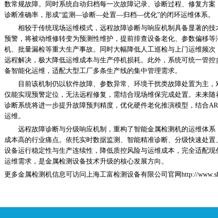
数常规故障。同时系统自动归档每一次故障记录、诊断过程、修复方案
诊断准确率，形成
“监测—诊断—处置—归档—优化”的闭环运维体系。
相较于传统现场运维模式，远程故障诊断与响应机制具备显著的技
预警，将被动维修转变为预测性维护，提前排查设备老化、参数偏移等
机、批量漏检等重大生产事故。同时大幅降低人工巡检与上门运维频次
远程解决，极大降低运维成本与生产停机损耗。此外，系统可统一管控
备智能化运维，适配大型工厂多条生产线的集中管理需求。
目前该机制仍以软件故障、参数异常、环境干扰类故障处置为主，
仅能实现预警定位，无法远程修复，需结合现场维保完成处置。未来随
诊断系统将进一步提升故障预判精度，优化硬件老化推演模型，结合
AR
运维。
远程故障诊断与分级响应机制，重构了智能金属检测机的运维体系
成本高的行业痛点。依托实时数据监测、智能精准诊断、分级快速处置
设备运行稳定性与生产连续性，降低质控风险与运维成本，完全适配现
运维需求，是金属检测设备技术升级的核心发展方向。
更多金属检测机信息可访问上海工富检测设备有限公司官网
http://www.s