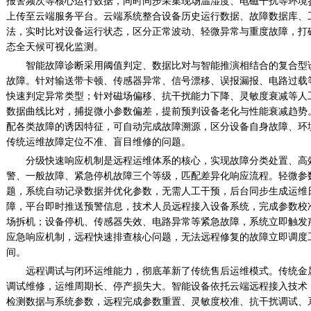
报警频次等核心运行数据，同时同步采集现场温湿度、电磁干扰等环境
上传至云端服务平台。云端系统整合设备历史运行数据、故障数据库、
法，实时比对设备运行状态，区分正常波动、轻微异常与重度故障，打
态全天候可视化监测。
智能故障诊断采用阈值判定、数据比对与智能推演相结合的复合型
故障。针对输送带卡顿、传感器异常、信号漂移、误报漏报、电路过载
快速判定异常类型；针对磁场偏移、抗干扰能力下降、灵敏度衰减等人
数据曲线比对，捕捉微小参数偏差，提前预判设备老化与性能衰减趋势
配各类故障的诱因特征，可自动完成故障溯源，区分设备自身故障、环
传统运维故障定位不准、盲目维修的问题。
分级快速响应机制是远程运维体系的核心，实现故障分类处置、高
警、一般故障、紧急停机故障三个等级，匹配差异化响应流程。轻微参
题，系统自动记录数据并优化参数，无需人工干预，后台同步生成运维
障，平台即时推送预警信息，技术人员远程接入设备系统，完成参数校
场拆机；设备停机、传感器失效、电路异常等紧急故障，系统立即触发
应急响应机制，远程快速排查核心问题，无法远程修复的故障立即调度
间。
远程调试与闭环运维能力，彻底革新了传统售后运维模式。传统金
调试维修，运维周期长、停产损失大。智能设备依托云端远程接入技术
检测数据与系统参数，远程完成参数重置、灵敏度校准、抗干扰调试、