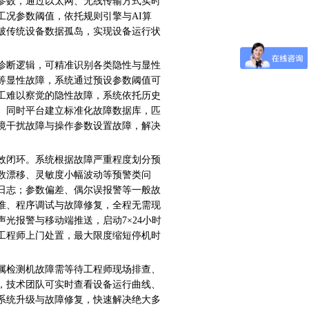
参数，通过以太网、无线传输方式实时
工况参数阈值，依托规则引擎与
AI
算
破传统设备数据孤岛，实现设备运行状
诊断逻辑，可精准识别各类隐性与显性
等显性故障，系统通过预设参数阈值可
工难以察觉的隐性故障，系统依托历史
。同时平台建立标准化故障数据库，匹
境干扰故障与操作参数设置故障，解决
效闭环。系统根据故障严重程度划分预
数漂移、灵敏度小幅波动等预警类问
日志；参数偏差、偶尔误报警等一般故
准、程序调试与故障修复，全程无需现
声光报警与移动端推送，启动
7
×
24
小时
工程师上门处置，最大限度缩短停机时
属检测机故障需等待工程师现场排查、
，技术团队可实时查看设备运行曲线、
系统升级与故障修复，快速解决绝大多