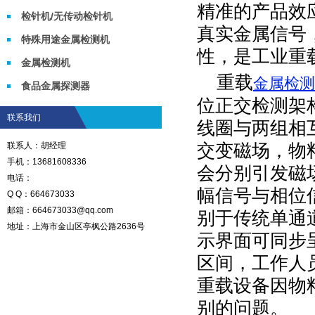
精准的产品效
检针机/无传动检针机
真实金属信号
特殊用途金属检测机
性，是工业重
金属检测机
重载
金属检测
食品金属探测器
位正交检测架
联系我们
线圈与两组相
联系人：胡经理
交变磁场，物
手机：13681608336
会分别引发磁
电话：
幅信号与相位
Q Q：664673033
邮箱：664673033@qq.com
别于传统单通
地址：上海市金山区亭枫公路2636号
示界面可同步
区间，工作人
重载设备因物
别的问题。