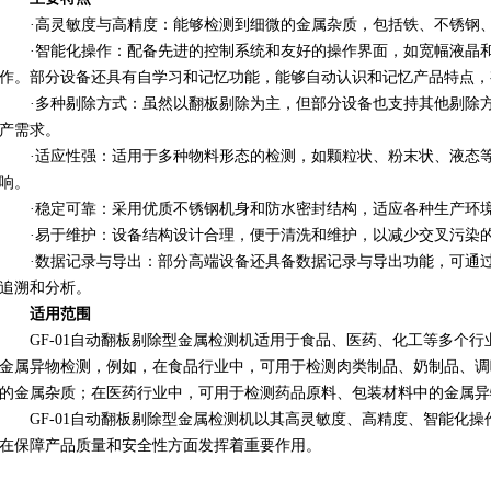
·高灵敏度与高精度：能够检测到细微的金属杂质，包括铁、不锈钢
·智能化操作：配备先进的控制系统和友好的操作界面，如宽幅液晶
作。部分设备还具有自学习和记忆功能，能够自动认识和记忆产品特点，
·多种剔除方式：虽然以翻板剔除为主，但部分设备也支持其他剔除
产需求。
·适应性强：适用于多种物料形态的检测，如颗粒状、粉末状、液态
响。
·稳定可靠：采用优质不锈钢机身和防水密封结构，适应各种生产环
·易于维护：设备结构设计合理，便于清洗和维护，以减少交叉污染
·数据记录与导出：部分高端设备还具备数据记录与导出功能，可通
追溯和分析。
适用范围
GF-01
自动翻板剔除型金属检测机适用于食品、医药、化工等多个行
金属异物检测，例如，在食品行业中，可用于检测肉类制品、奶制品、调
的金属杂质；在医药行业中，可用于检测药品原料、包装材料中的金属异
GF-01
自动翻板剔除型金属检测机以其高灵敏度、高精度、智能化操
在保障产品质量和安全性方面发挥着重要作用。