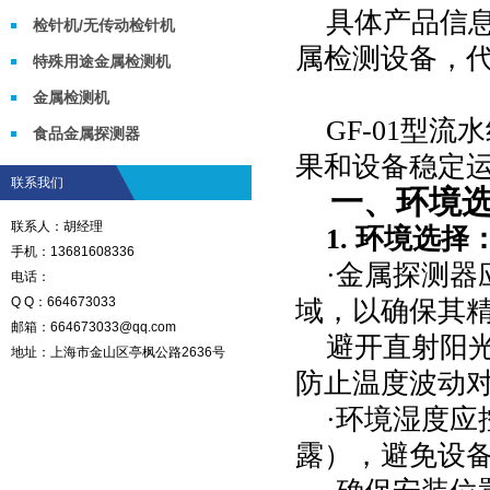
具体产品信
检针机/无传动检针机
属检测设备，
特殊用途金属检测机
金属检测机
GF-01
型流水
食品金属探测器
果和设备稳定
联系我们
一、环境
联系人：胡经理
1.
环境选择
手机：13681608336
·金属探测
电话：
Q Q：664673033
域，以确保其
邮箱：664673033@qq.com
避开直射阳
地址：上海市金山区亭枫公路2636号
防止温度波动
·环境湿度应
露），避免设